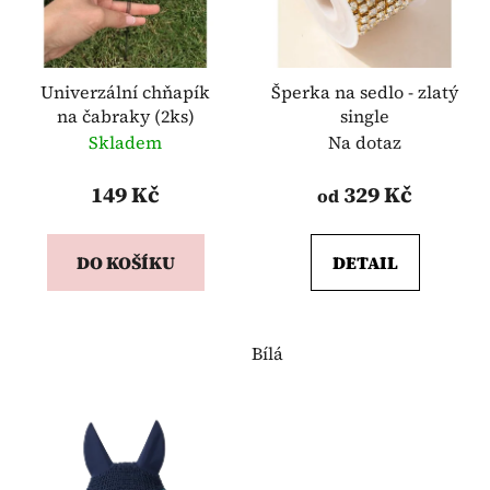
s
r
p
o
r
d
o
Univerzální chňapík
Šperka na sedlo - zlatý
u
na čabraky (2ks)
single
d
k
Skladem
Na dotaz
u
t
k
ů
149 Kč
329 Kč
od
t
ů
DO KOŠÍKU
DETAIL
Bílá