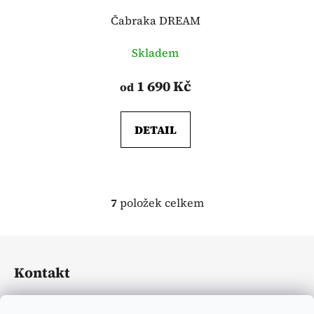
Čabraka DREAM
Skladem
1 690 Kč
od
DETAIL
7
položek celkem
O
v
l
Z
á
á
d
Kontakt
p
a
a
c
eliasequestrian
@
seznam.cz