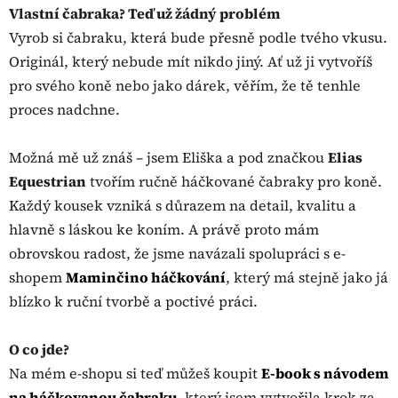
Vlastní čabraka? Teď už žádný problém
Vyrob si čabraku, která bude přesně podle tvého vkusu.
Originál, který nebude mít nikdo jiný. Ať už ji vytvoříš
pro svého koně nebo jako dárek, věřím, že tě tenhle
proces nadchne.
Možná mě už znáš – jsem Eliška a pod značkou
Elias
Equestrian
tvořím ručně háčkované čabraky pro koně.
Každý kousek vzniká s důrazem na detail, kvalitu a
hlavně s láskou ke koním. A právě proto mám
obrovskou radost, že jsme navázali spolupráci s e-
shopem
Maminčino háčkování
, který má stejně jako já
blízko k ruční tvorbě a poctivé práci.
O co jde?
Na mém e-shopu si teď můžeš koupit
E-book s návodem
na háčkovanou čabraku
, který jsem vytvořila krok za