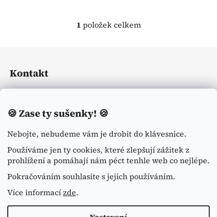
1
položek celkem
O
v
l
Z
á
á
d
Kontakt
p
a
a
c
eliasequestrian
@
seznam.cz
t
í
🍪
Zase ty sušenky! 🍪
í
p
+420774113371
r
Nebojte, nebudeme vám je drobit do klávesnice.
v
k
Používáme jen ty cookies, které zlepšují zážitek z
y
prohlížení a pomáhají nám péct tenhle web co nejlépe.
v
Pokračováním souhlasíte s jejich používáním.
ý
p
Více informací
zde
.
i
Shoptet.cz
s