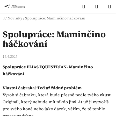
Přejít
Hledat
NÁKUP
na
KOŠÍK
obsah
Domů
/
Novinky
/
Spolupráce: Maminčino háčkování
Spolupráce: Maminčino
háčkování
14.4.2025
Spolupráce ELIAS EQUESTRIAN- Maminčino
háčkování
Vlastní čabraka? Teď už žádný problém
Vyrob si čabraku, která bude přesně podle tvého vkusu.
Originál, který nebude mít nikdo jiný. Ať už ji vytvoříš
pro svého koně nebo jako dárek, věřím, že tě tenhle
proces nadchne.