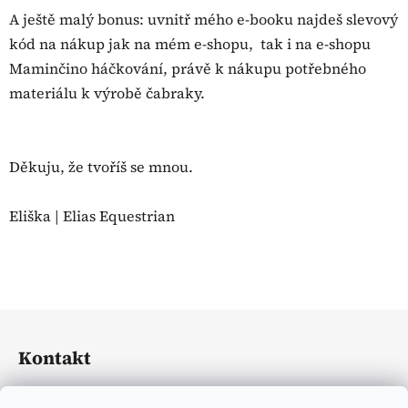
A ještě malý bonus: uvnitř mého e-booku najdeš slevový
kód na nákup jak na mém e-shopu, tak i na e-shopu
Maminčino háčkování, právě k nákupu potřebného
materiálu k výrobě čabraky.
Děkuju, že tvoříš se mnou.
Eliška | Elias Equestrian
Z
á
Kontakt
p
a
eliasequestrian
@
seznam.cz