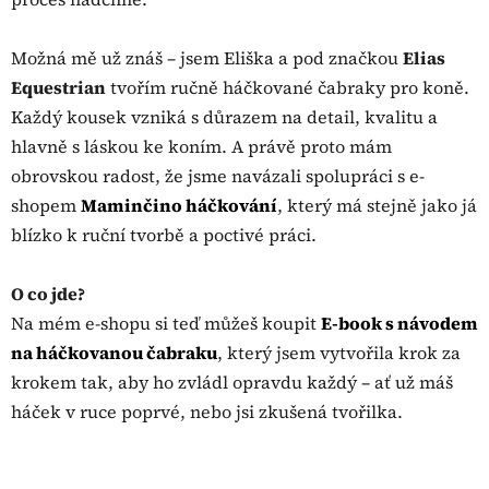
Možná mě už znáš – jsem Eliška a pod značkou
Elias
Equestrian
tvořím ručně háčkované čabraky pro koně.
Každý kousek vzniká s důrazem na detail, kvalitu a
hlavně s láskou ke koním. A právě proto mám
obrovskou radost, že jsme navázali spolupráci s e-
shopem
Maminčino háčkování
, který má stejně jako já
blízko k ruční tvorbě a poctivé práci.
O co jde?
Na mém e-shopu si teď můžeš koupit
E-book s návodem
na háčkovanou čabraku
, který jsem vytvořila krok za
krokem tak, aby ho zvládl opravdu každý – ať už máš
háček v ruce poprvé, nebo jsi zkušená tvořilka.