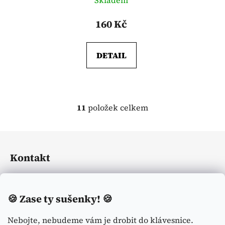
Skladem
160 Kč
DETAIL
11
položek celkem
O
v
l
Z
á
á
d
Kontakt
p
a
a
c
eliasequestrian
@
seznam.cz
t
í
🍪
Zase ty sušenky! 🍪
í
p
+420774113371
r
Nebojte, nebudeme vám je drobit do klávesnice.
v