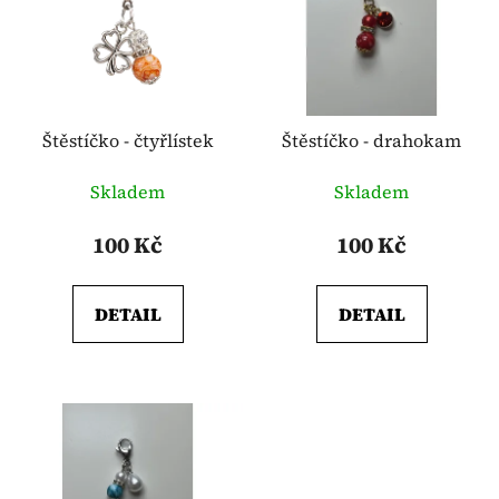
p
o
i
d
s
u
p
k
r
t
o
Štěstíčko - čtyřlístek
Štěstíčko - drahokam
ů
d
Skladem
Skladem
u
k
100 Kč
100 Kč
t
ů
DETAIL
DETAIL