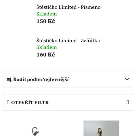
Štěstíčko Limited - Písmeno
Skladem
150 Kč
Štěstíčko Limited - Zvířátko
Skladem
160 Kč
Ř
Řadit podle:
Nejlevnější
a
z
e
OTEVŘÍT FILTR
n
í
V
p
ý
r