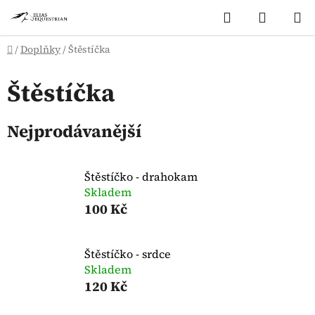
Přejít
Hledat
NÁKUP
na
KOŠÍK
obsah
Domů
/
Doplňky
/
Štěstíčka
Štěstíčka
Nejprodávanější
Štěstíčko - drahokam
Skladem
100 Kč
Štěstíčko - srdce
Skladem
120 Kč