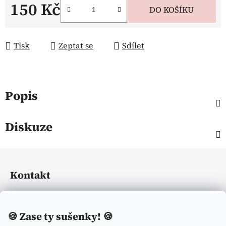
150 Kč
DO KOŠÍKU
Měrná cena:
Tisk
Zeptat se
Sdílet
Popis
Diskuze
Z
á
Kontakt
p
a
eliasequestrian
@
seznam.cz
t
🍪
Zase ty sušenky! 🍪
í
+420774113371