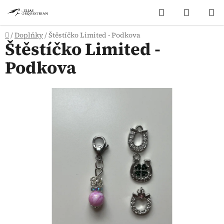
Přejít
Hledat
NÁKUP
na
KOŠÍK
obsah
Domů
/
Doplňky
/
Štěstíčko Limited - Podkova
Štěstíčko Limited -
Podkova