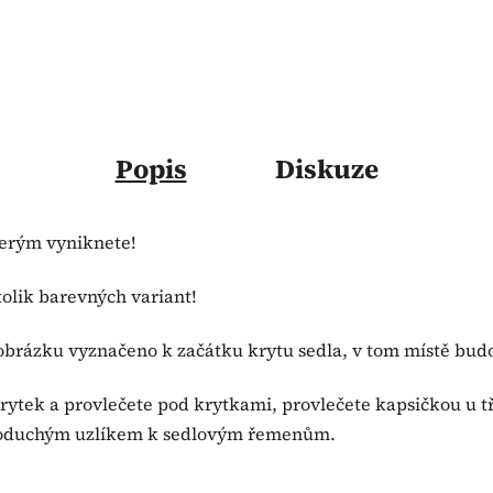
Popis
Diskuze
terým vyniknete!
tolik barevných variant!
 obrázku vyznačeno k začátku krytu sedla, v tom místě bud
 krytek a provlečete pod krytkami, provlečete kapsičkou u
ednoduchým uzlíkem k sedlovým řemenům.