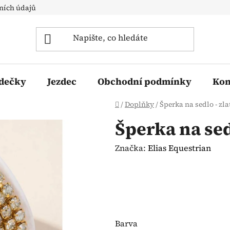
ních údajů
 dečky
Jezdec
Obchodní podmínky
Kon
Domů
/
Doplňky
/
Šperka na sedlo - zla
Šperka na sed
Značka:
Elias Equestrian
Barva