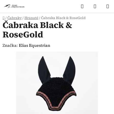
Přejít
Hledat
NÁKUP
na
KOŠÍK
obsah
Domů
/
Čabraky
/
Hranaté
/
Čabraka Black & RoseGold
Čabraka Black &
RoseGold
Značka:
Elias Equestrian