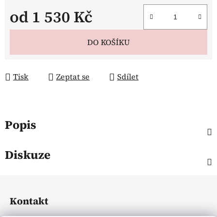
od
1 530 Kč
Měrná cena:
DO KOŠÍKU
Tisk
Zeptat se
Sdílet
Popis
Diskuze
Z
á
Kontakt
p