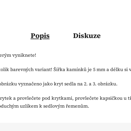
Popis
Diskuze
terým vyniknete!
olik barevných variant! Šířka kamínků je 5 mm a délku si v
obrázku vyznačeno jako kryt sedla na 2. a 3. obrázku.
 krytek a provlečete pod krytkami, provlečete kapsičkou u
ednoduchým uzlíkem k sedlovým řemenům.