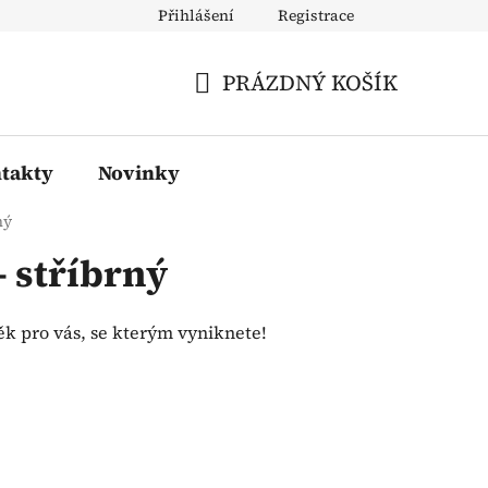
Přihlášení
Registrace
PRÁZDNÝ KOŠÍK
NÁKUPNÍ
KOŠÍK
takty
Novinky
ný
- stříbrný
ěk pro vás, se kterým vyniknete!