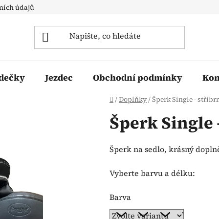
ních údajů
 dečky
Jezdec
Obchodní podmínky
Kon
Domů
/
Doplňky
/
Šperk Single - stříbr
Šperk Single 
Šperk na sedlo, krásný dopln
Vyberte barvu a délku:
Barva