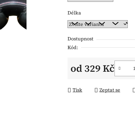
Délka
Dostupnost
Kód:
od
329 Kč
Měrná cena:
Tisk
Zeptat se