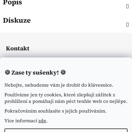
Popis
Diskuze
Z
á
Kontakt
p
a
eliasequestrian
@
seznam.cz
t
🍪
Zase ty sušenky! 🍪
í
+420774113371
Nebojte, nebudeme vám je drobit do klávesnice.
Používáme jen ty cookies, které zlepšují zážitek z
prohlížení a pomáhají nám péct tenhle web co nejlépe.
Pokračováním souhlasíte s jejich používáním.
Více informací
zde
.
Shoptet.cz