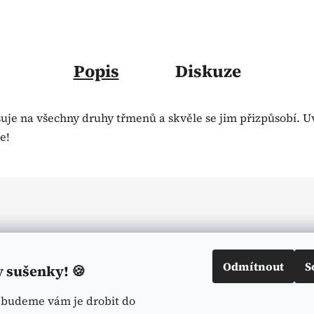
Popis
Diskuze
uje na všechny druhy třmenů a skvěle se jim přizpůsobí. Uv
e!
Odmítnout
S
y sušenky! 🍪
ebudeme vám je drobit do