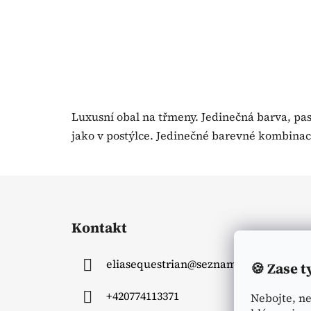
Luxusní obal na třmeny. Jedinečná barva, pas
jako v postýlce. Jedinečné barevné kombinac
Z
á
Kontakt
p
a
eliasequestrian
@
seznam.cz
🍪
Zase t
t
í
+420774113371
Nebojte, n