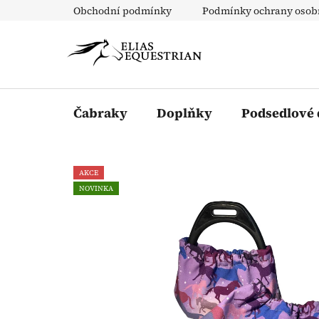
Přejít
Obchodní podmínky
Podmínky ochrany osob
na
obsah
Čabraky
Doplňky
Podsedlové
AKCE
NOVINKA