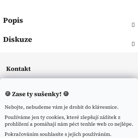
Popis
Diskuze
Z
á
Kontakt
p
a
eliasequestrian
@
seznam.cz
t
🍪
Zase ty sušenky! 🍪
í
+420774113371
Nebojte, nebudeme vám je drobit do klávesnice.
Používáme jen ty cookies, které zlepšují zážitek z
prohlížení a pomáhají nám péct tenhle web co nejlépe.
Pokračováním souhlasíte s jejich používáním.