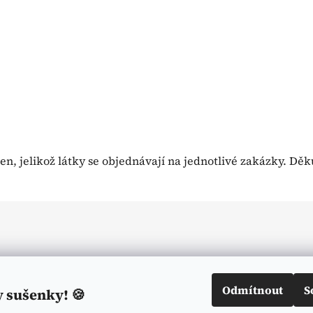
n, jelikož látky se objednávají na jednotlivé zakázky. Dě
Odmítnout
S
y sušenky! 🍪