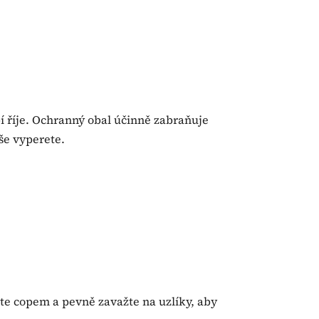
 říje. Ochranný obal účinně zabraňuje
še vyperete.
te copem a pevně zavažte na uzlíky, aby