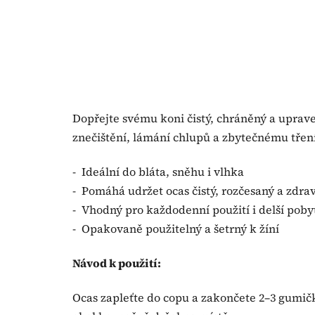
Dopřejte svému koni čistý, chráněný a uprav
znečištění, lámání chlupů a zbytečnému tření
- Ideální do bláta, sněhu i vlhka
- Pomáhá udržet ocas čistý, rozčesaný a zdra
- Vhodný pro každodenní použití i delší pob
- Opakovaně použitelný a šetrný k žíní
Návod k použití:
Ocas zapleťte do copu a zakončete 2–3 gumič