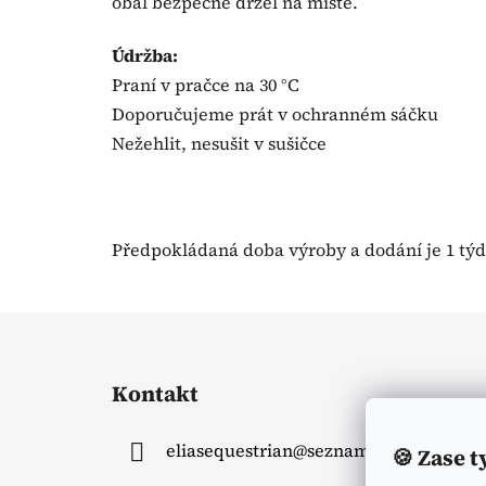
obal bezpečně držel na místě.
Údržba:
Praní v pračce na 30 °C
Doporučujeme prát v ochranném sáčku
Nežehlit, nesušit v sušičce
Předpokládaná doba výroby a dodání je 1 týde
Z
á
Kontakt
p
a
eliasequestrian
@
seznam.cz
🍪
Zase t
t