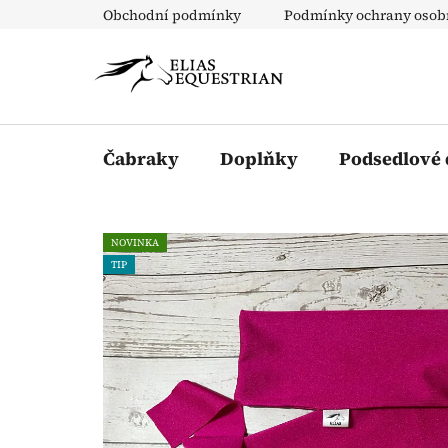
Přejít
Obchodní podmínky
Podmínky ochrany osob
na
obsah
Čabraky
Doplňky
Podsedlové
NOVINKA
TIP