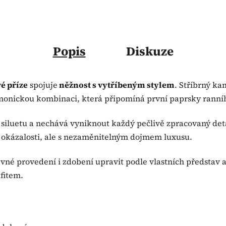
Popis
Diskuze
é příze
spojuje
něžnost s vytříbeným stylem
. Stříbrný k
monickou kombinaci, která připomíná první paprsky ranního
siluetu a nechává vyniknout každý pečlivě zpracovaný deta
ez okázalosti, ale s nezaměnitelným dojmem luxusu.
evné provedení i zdobení upravit podle vlastních představ a 
fitem.