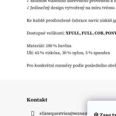
✓ Možnost vlastního barevného provedení a 
✓ Jedinečný design vytvořený na míru tvému 
Ke každé prodloužené čabrace navíc získáš
z
Dostupné velikosti:
XFULL, FULL, COB, PON
Materiál: 100 % bavlna
Uši: 65 % viskóza, 30 % nylon, 5 % spandex
Pro konkrétní rozměry podle posledního obr
Z
á
Kontakt
p
a
eliasequestrian
@
seznam.cz
🍪
Zase t
t