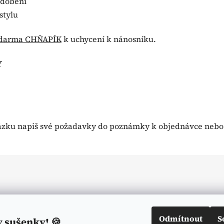
zdobení
stylu
darma CHŇAPÍK
k uchycení k nánosníku.
Y
ázku napiš své požadavky do poznámky k objednávce nebo 
Odmítnout
S
y sušenky! 🍪