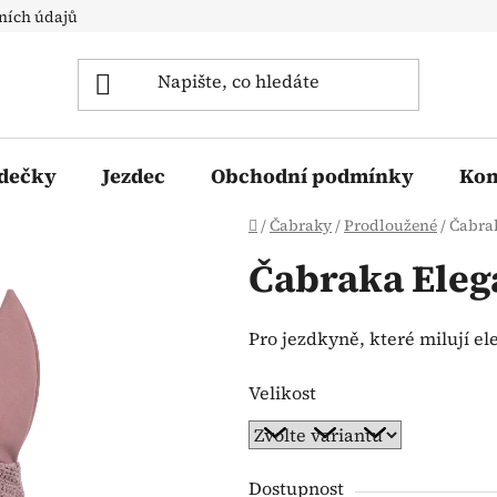
ních údajů
 dečky
Jezdec
Obchodní podmínky
Kon
Domů
/
Čabraky
/
Prodloužené
/
Čabra
Čabraka Eleg
Pro jezdkyně, které milují el
Velikost
Dostupnost