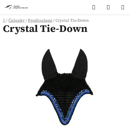
Přejít
Hledat
NÁKUP
na
KOŠÍK
obsah
Domů
/
Čabraky
/
Prodloužené
/
Crystal Tie-Down
Crystal Tie-Down