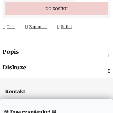
Měrná cena:
DO KOŠÍKU
Tisk
Zeptat se
Sdílet
Popis
Diskuze
Z
á
Kontakt
p
a
eliasequestrian
@
seznam.cz
t
🍪
Zase ty sušenky! 🍪