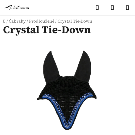
Přejít
Hledat
NÁKUP
na
KOŠÍK
obsah
Domů
/
Čabraky
/
Prodloužené
/
Crystal Tie-Down
Crystal Tie-Down