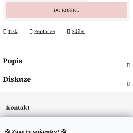
Měrná cena:
DO KOŠÍKU
Tisk
Zeptat se
Sdílet
Popis
Diskuze
Z
á
Kontakt
p
a
eliasequestrian
@
seznam.cz
t
🍪
Zase ty sušenky! 🍪