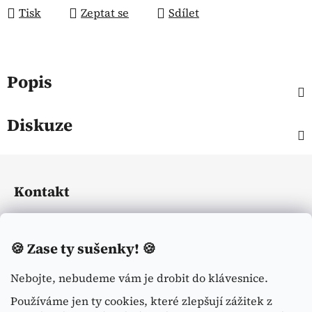
Tisk
Zeptat se
Sdílet
Popis
Diskuze
Z
á
Kontakt
p
a
eliasequestrian
@
seznam.cz
t
🍪
Zase ty sušenky! 🍪
í
+420774113371
Nebojte, nebudeme vám je drobit do klávesnice.
Používáme jen ty cookies, které zlepšují zážitek z