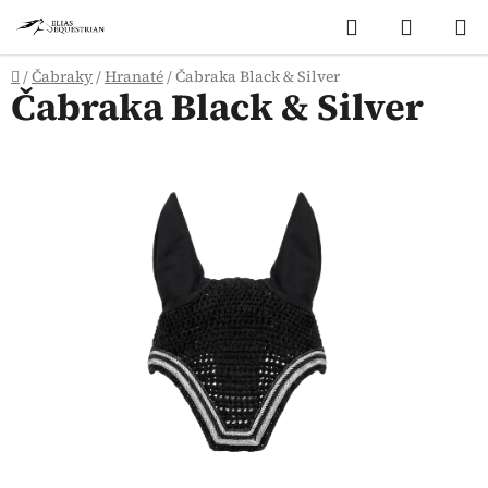
Přejít
Hledat
NÁKUP
na
KOŠÍK
obsah
Domů
/
Čabraky
/
Hranaté
/
Čabraka Black & Silver
Čabraka Black & Silver